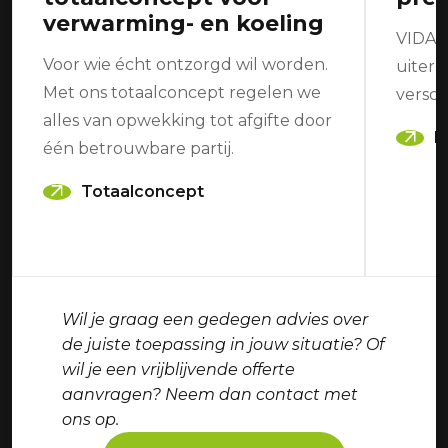
verwarming- en koeling
VIDAL
Voor wie écht ontzorgd wil worden.
uiterm
Met ons totaalconcept regelen we
versch
alles van opwekking tot afgifte door
B
één betrouwbare partij.
Totaalconcept
Wil je graag een gedegen advies over
de juiste toepassing in jouw situatie? Of
wil je een vrijblijvende offerte
aanvragen? Neem dan contact met
ons op.