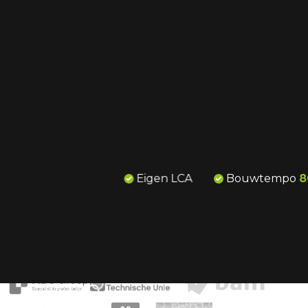
met innovatieve prefab systemen voor duurzame
verwarming en koeling. Van opwekking tot afgifte
voor woningen, appartementen en bedrijfspanden.
Zo verhogen we de bouwsnelheid zonder in te
leveren op kwaliteit.
Onze diensten
Prefab vloerverwarming
Bouwtempo
80%
verhoogd
Totaal ontzorg
Enkele van onze partners