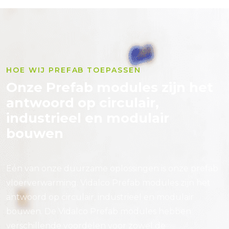
HOE WIJ PREFAB TOEPASSEN
Onze Prefab modules zijn het
antwoord op circulair,
industrieel en modulair
bouwen
Eén van onze duurzame oplossingen is onze prefab
vloerverwarming. Vidalco Prefab modules zijn het
antwoord op circulair, industrieel en modulair
bouwen. De Vidalco Prefab modules hebben
verschillende voordelen voor zowel de