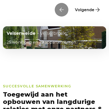
Onze projecten
Volgende
Velserweide
– Velserbroek
25 woningen en 29 appartementen
SUCCESVOLLE SAMENWERKING
Toegewijd aan het
opbouwen van langdurige