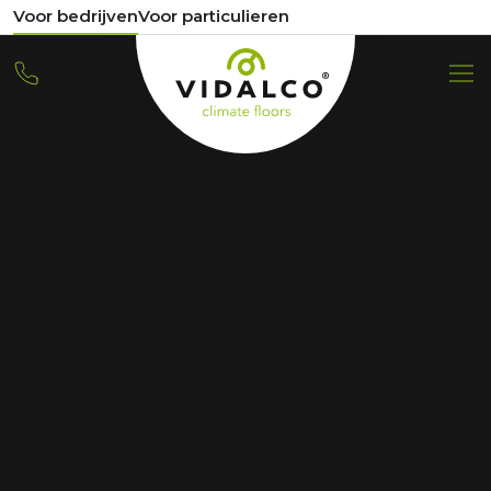
Voor bedrijven
Voor particulieren
VIDALCO
De alles-in-één
partner voor
verwarmen en
koelen
De bouwopgave is enorm. Vidalco helpt
installateurs, ontwikkelaars en vastgoedbeheerders