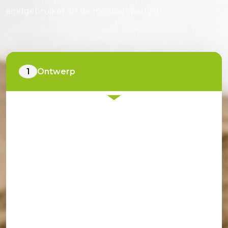
eindgebruiker als de montagepartijen.
1
Ontwerp