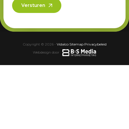
Versturen
Copyright © 2026 -
Vidalco
·
Sitemap
·
Privacybeleid
Webdesign door