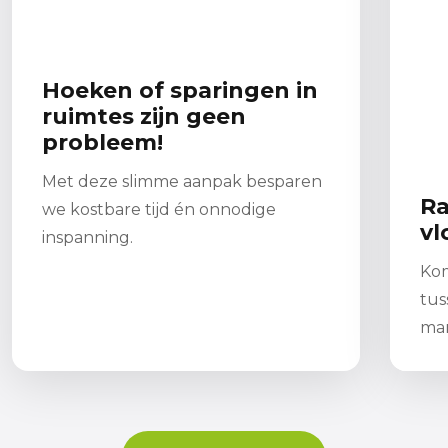
Hoeken of sparingen in
ruimtes zijn geen
probleem!
Met deze slimme aanpak besparen
Ra
we kostbare tijd én onnodige
vl
inspanning.
Kom
tus
man
Lees meer