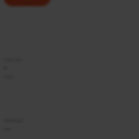
Copyright
©
2026
-
Vidalco
·
Sitemap
·
Privacybeleid
Webdesign
door