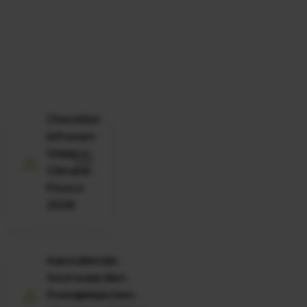
Checklist-
infrezen-
Vidalco-
PDF
Climate-
Floors-
2026
Aanvullende-
Voorwaarden-
freesprojecten-
PDF