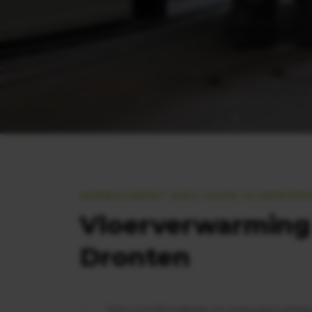
VERBOUWEN? KIES VOOR VLOERVE
Vloerverwarming 
Dronten
Een comfortabele en energiezuinig