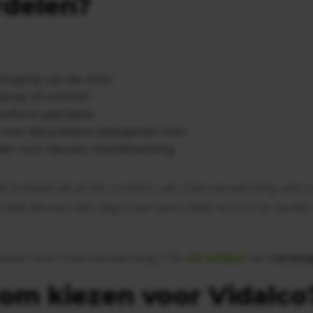
rdelen?
hoging van de vloer
sloop of rommel
stofarm geplaatst
 voor bijna iedere bestaande vloer
laar voor nieuwe vloerafwerking
k is ideaal als je het comfort van vloerverwarming wilt
rlast. Binnen één dag is het werk klaar en kun je verde
weten over vloerverwarming? Zie
dit artikel
van
vereni
om kiezen voor Vidalco