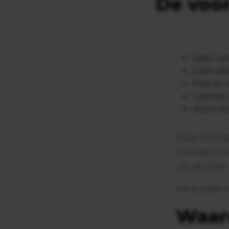
De voo
Geen ver
Geen ge
Snel en 
Geschikt
Direct k
Deze technie
minimale ove
van de vloer.
Wil je meer 
Waar