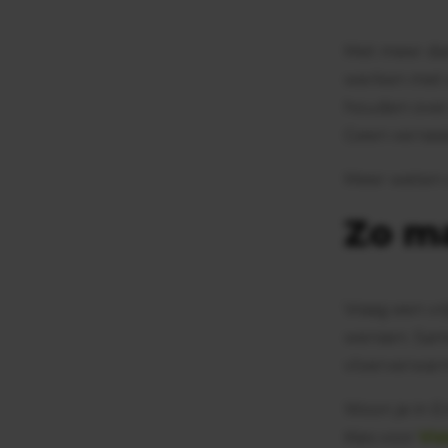
Met meer dan
werken met e
houden over 
Geen verrass
Meer weten o
Zo ma
Vraag een vr
wensen. Sam
vloerverwarmi
Woon je in E
Kies voor
Vid