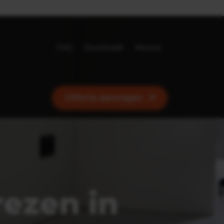
ij frezen
Landelijk werkge
FAQ
Downloads
Nieuws
Offerte aanvragen
ezen in