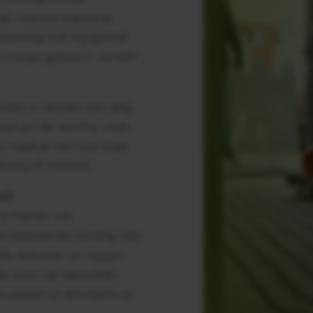
 wat vloerverwarming
ouwing is al ingrijpend
en netjes gebeurt, zonder
vloer er binnen één dag
teen en de woning voelt
 maak je het huis klaar
tress of rommel.
n?
me manier om
een bestaande woning. We
de dekvloer en leggen
 de vloer op hetzelfde
e passen of drempels te