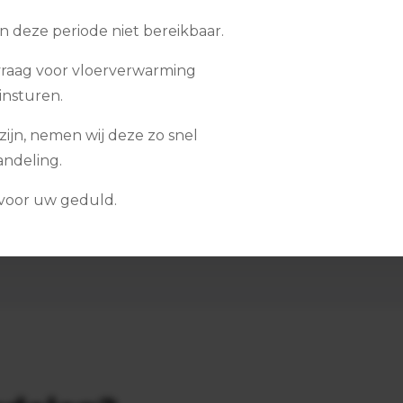
in deze periode niet bereikbaar.
Bekijk dienst
raag voor vloerverwarming
insturen.
zijn, nemen wij deze zo snel
andeling.
r de juiste toepassing in jouw situatie? Of wil
agen? Neem dan contact met ons op.
 voor uw geduld.