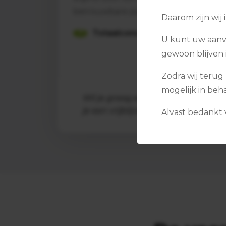
betrouwbare partij.
Daarom zijn wij 
Totaalconcept
U kunt uw aanv
gewoon blijven 
Zodra wij terug 
mogelijk in beh
Wil je graag een gedegen advies ove
je een vrijblijvende offerte aanvr
Alvast bedankt