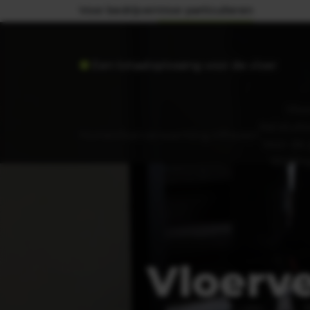
Voor bedrijven
Voor particulieren
 Google
Een totaaloplossing voor de vloer
Mee
Aansluite
Home
Vloerverwarming infrezen
Voor de
Wonin
Vloerv