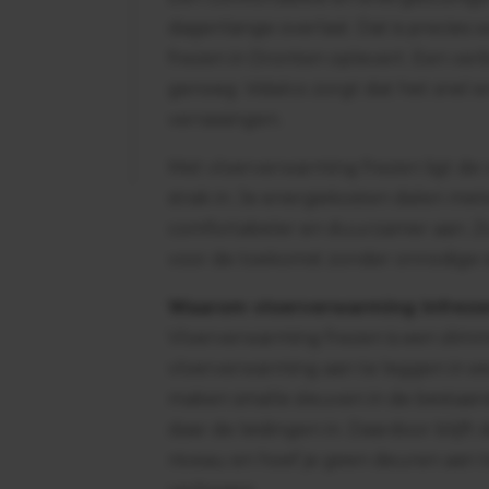
dagenlange overlast. Dat is precies
frezen in Dronten oplevert. Een verb
genoeg. Vidalco zorgt dat het snel 
verrassingen.
Met vloerverwarming frezen ligt de 
strak in. Je energiekosten dalen me
comfortabeler en duurzamer aan. Zo
voor de toekomst zonder onnodige s
Waarom vloerverwarming infreze
Vloerverwarming frezen is een slim
vloerverwarming aan te leggen in 
maken smalle sleuven in de bestaan
daar de leidingen in. Daardoor blijft
niveau en hoef je geen deuren aan t