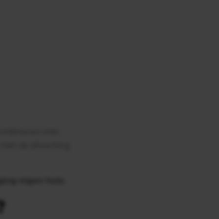
 combineren met
r met de afwerking
ging eigen huis.
?