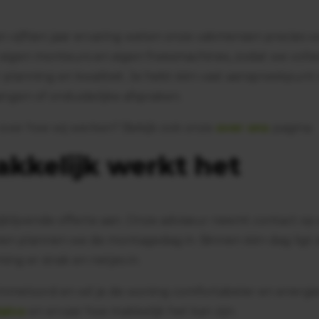
 vijftien jaar ervaring weten onze vakmensen precies 
igen monteurs en eigen freesmachines, zodat we volle
planning en kwaliteit. Je hebt één vast aanspreekpunt d
ingen of onduidelijke afspraken.
ver hoe wij werken? Bekijk ook onze
over ons
pagina.
kkelijk werkt het
ijblijvende offerte aan. Onze adviseur neemt contact op
en plannen we de montagedag in. Binnen één dag ligt 
ng er strak en netjes in.
mmeloord en wil je de woning comfortabeler en energi
alco
en ervaar hoe makkelijk het kan zijn.