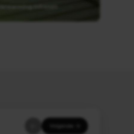
verwarming infrezen
Volgende