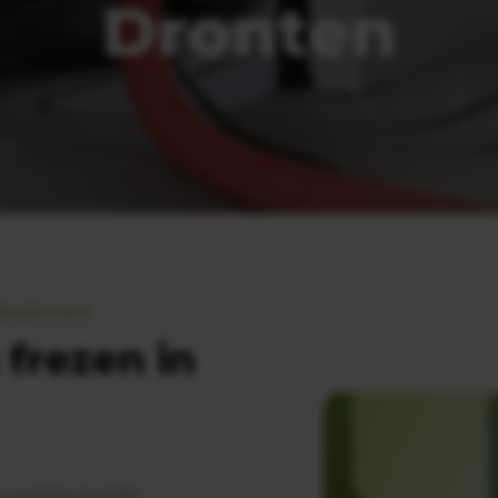
Dronten
RWARMING
frezen in
e woning zonder