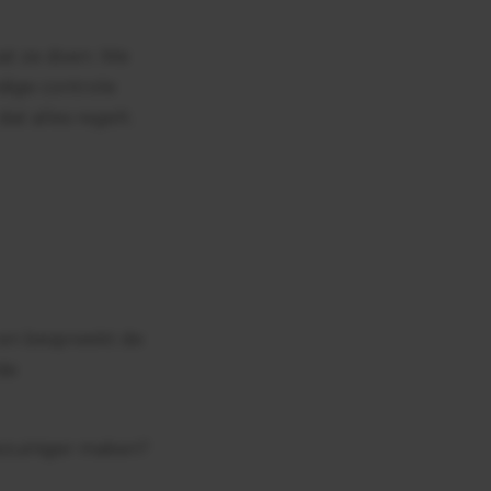
wat ze doen. We
dige controle
at alles regelt.
 en bespreekt de
de
ezuiniger maken?