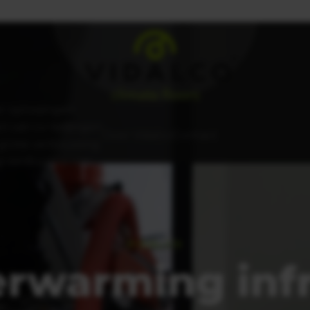
Één vast aanspreekpunt
Stofvr
r oplossingen
n van cv-leidingen
Over Vidalco
Contact
 grote verbouwing
g verduurzamen
VIDALCO
erwarming infr