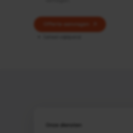
verhogen.
Offerte aanvragen
Geheel vrijblijvend
Onze diensten