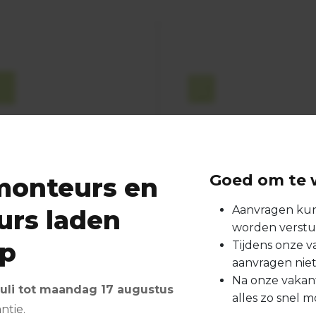
everen en/of
Leveren en/of
onteren prefab
monteren
loerverwarming
traditionele
Goed om te 
monteurs en
vloerverwarmin
DALCO prefab modules,
Aanvragen ku
urs laden
Vloerverwarming in de
termate geschikt voor
worden verst
traditionele zin van het
rschillende type
op
Tijdens onze 
woord, in verschillende
uwprojecten.
aanvragen nie
verlegpatronen en op
Na onze vakant
Bekijk dienst
 juli tot maandag 17 augustus
verschillende
alles zo snel m
ntie.
ondergronden.