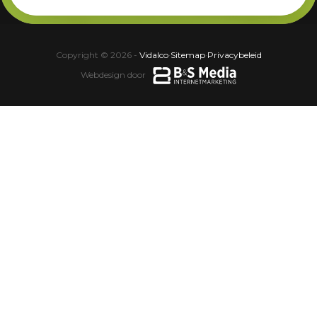
Copyright © 2026 -
Vidalco
·
Sitemap
·
Privacybeleid
Webdesign door