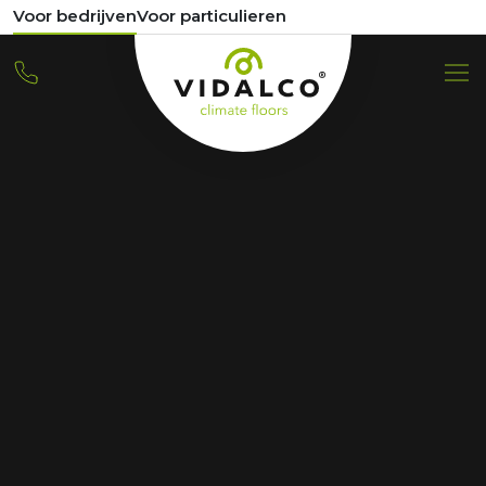
Voor bedrijven
Voor particulieren
VACATURE
Voorman Prefab
vloerverwarmingsmonte
ur (eventueel om te
scholen)