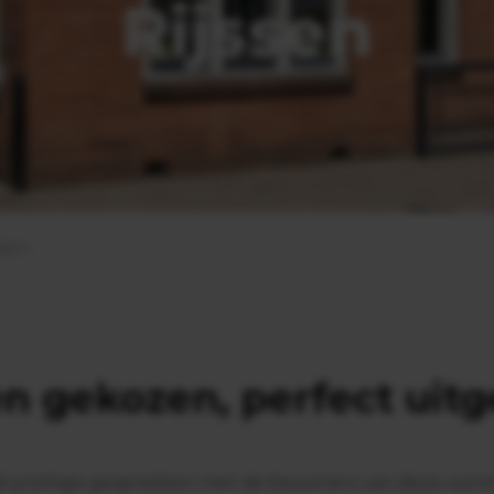
Rijssen
ssen
 gekozen, perfect uit
l prettige gesprekken met de bewoners van deze woning 