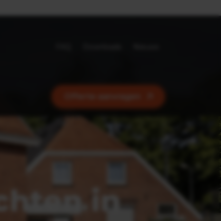
sdenkers
Eigen LCA
FAQ
Downloads
Nieuws
Offerte aanvragen
chten in