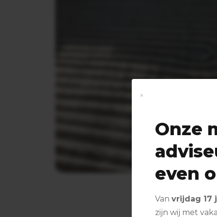
×
Onze 
advise
even 
Van
vrijdag 17
zijn wij met vaka