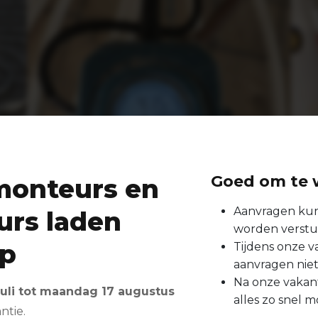
Goed om te 
monteurs en
Aanvragen ku
urs laden
worden verst
op
Tijdens onze 
aanvragen nie
Na onze vakant
 juli tot maandag 17 augustus
alles zo snel m
ntie.