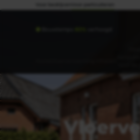
Voor bedrijven
Voor particulieren
Bouwtempo
80%
verhoogd
Mee
Aansluite
Home
Vloerverwarming infrezen
Voor de
Wonin
Vloerve