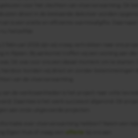
gekozen voor het vlechten van vloerverwarming. Dit be
buizen direct in de bestaande dekvloer worden opgen
van is een snelle en efficiënte warmteafgifte. Daarnaast b
nu hetzelfde.
 februari 2026 zijn wij vroeg vertrokken naar ons proje
 in Rijssen. Bij aankomst troffen wij een woning aan die
as. Dit was voor ons een ideaal moment om te starten.
, hierdoor konden wij direct en zonder belemmeringen 
hten van de vloerverwarming.
 van de werkzaamheden is het project naar volle tevre
verd. Daarmee is het werk succesvol afgerond. Dit proj
gen aan onze uitgevoerde projecten.
informatie over vloerverwarming hebben? Neem een kij
ng Eigen Huis of vraag een
offerte
bij ons aan.