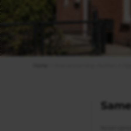
Home
Vloerverwarming vlechten in Rij
Samen
Na een aanta