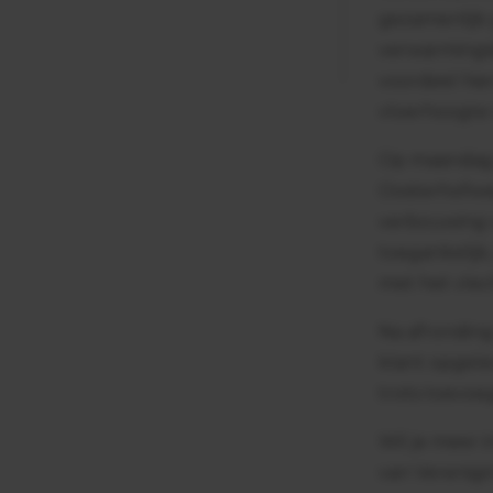
gezamenlijk 
verwarmings
voordeel hier
vloerhoogte 
Op maandag 2
Oosterhofweg
verbouwing w
toegankelijk
met het vlec
Na afronding
klant opgele
trots toevoe
Wil je meer 
van Verenigi