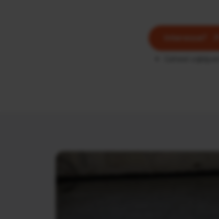
Interesse?
Geheel vrijblijv