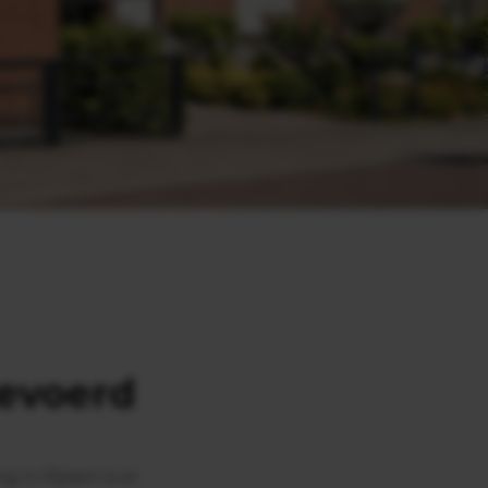
gevoerd
in Rijssen is er