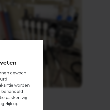
weten
nnen gewoon
uurd
vakantie worden
t behandeld
ie pakken wij
ogelijk op