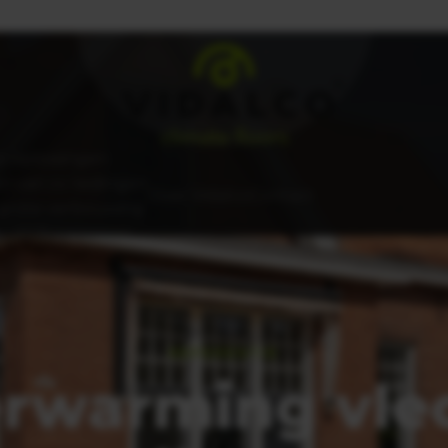
Totaal ontzorgen van klanten
Proce
r oplossingen
n van cv-leidingen
Over Vidalco
Contact
 grote verbouwing
g verduurzamen
REFERENTIE
rwarming vle