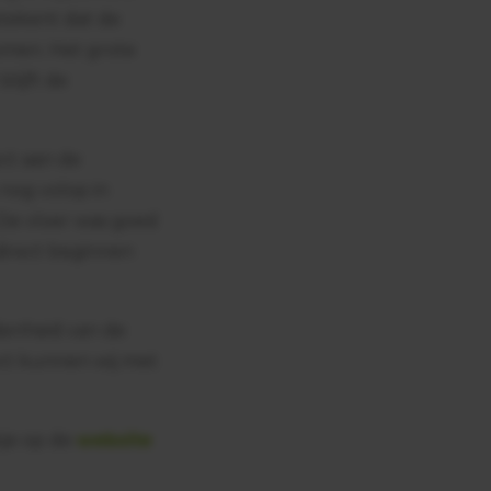
tekent dat de
omen. Het grote
lijft de
ct aan de
 nog volop in
 De vloer was goed
direct beginnen
denheid van de
ect kunnen wij met
kje op de
website