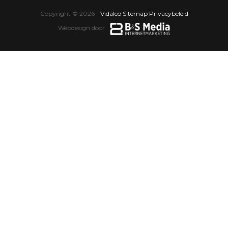
Copyright © 2026 -
Vidalco
·
Sitemap
·
Privacybeleid
Webdesign door