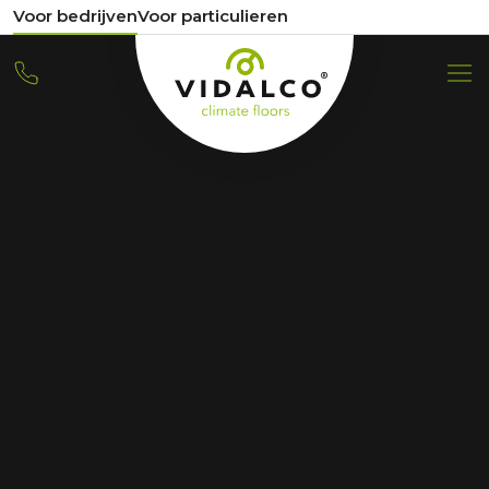
Voor bedrijven
Voor particulieren
REFERENZ
67 Appartements De
Weef Helmond