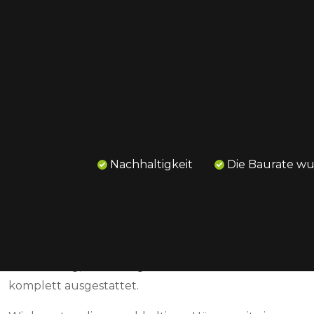
Home
67 Appartements De Weef Helmond
Diese 67 energieeffizienten Wohnungen an der
Zuid-Willemsvaart in Helmond schaffen ein
Nachhaltigkeit
Die Baurate w
charakteristisches Bild im Burgemeester
Geukerspark. Die Eigentumswohnungen verteilen
sich auf drei Gebäude und reichen von Zwei- bis
Vierzimmerwohnungen von ca. 80 m² bis 158 m². Die
Apartments verfügen über eine luxuriöse
Ausstattung, nachhaltige Materialien und sind
komplett ausgestattet.