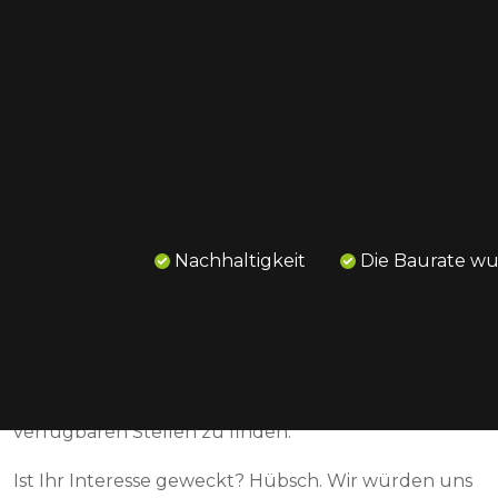
ARBEITEN BEI VIDALCO
Werden Sie Teil unseres
Teams!
Nachhaltigkeit
Die Baurate w
Bei VIDALCO sind wir ständig auf der Suche nach
erfahrenen Topperrn und Menschen, die das
Handwerk erlernen möchten. Schauen Sie sich die
Stellenangebote unten an, um die neuesten
verfügbaren Stellen zu finden.
Ist Ihr Interesse geweckt? Hübsch. Wir würden uns