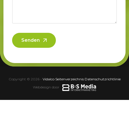
Senden
Copyright © 2026 -
Vidalco
·
Seitenverzeichnis
·
Datenschutzrichtlinie
Webdesign door