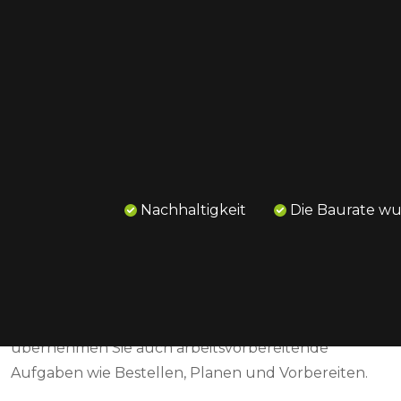
Wir suchen einen engagierten Nachwuchszeichner
zur Verstärkung unseres Teams!
Als Junior-Zeichner bei VIDALCO Climate Floors
Nachhaltigkeit
Die Baurate w
arbeiten Sie in einem dynamischen Umfeld, in dem
Sie die Möglichkeit haben, zu unserem Wachstum
beizutragen. In dieser Rolle sind Sie für die
Zeichnung von Fußbodenheizungssystemen in
AutoCAD verantwortlich. Im Laufe der Zeit
übernehmen Sie auch arbeitsvorbereitende
Aufgaben wie Bestellen, Planen und Vorbereiten.