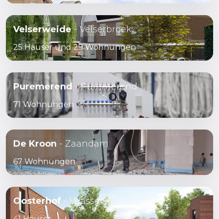
Velserweide
- Velserbroek
25 Häuser und 29 Wohnungen
Puremerend
- Puremerend
71 Wohnungen
De Kroon
- Zaandam
67 Wohnungen
Oosterhof
- Vaassen
41 Häuser