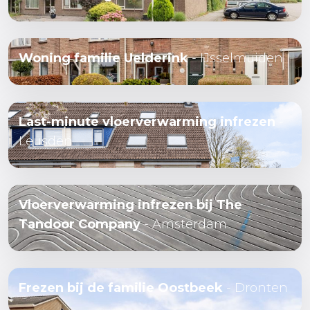
Woning familie Uelderink
- IJsselmuiden
Last-minute vloerverwarming infrezen
-
Leusden
Vloerverwarming infrezen bij The
Tandoor Company
- Amsterdam
Frezen bij de familie Oostbeek
- Dronten