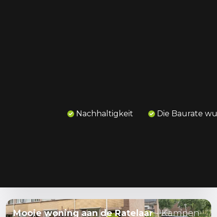
Uitdagend project
- Kraggenburg
Nachhaltigkeit
Die Baurate w
Vloerverwarming infrezen
- Kampen
Vloerverwarming vlechten
- Rijssen
Mooie woning aan de Ratelaar
- Kampen