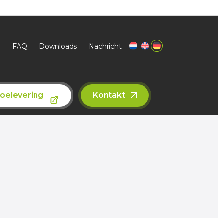
ssdenker
Nachhaltigkeit
FAQ
Downloads
Nachricht
etoelevering
Kontakt
n