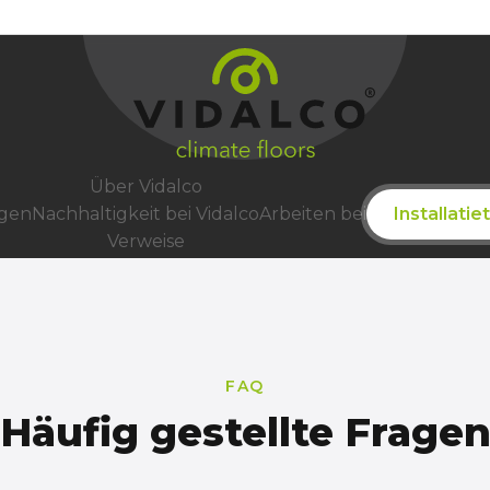
Kunden völlig entlasten
Proze
Über Vidalco
Installati
ngen
Nachhaltigkeit bei Vidalco
Arbeiten bei
Verweise
FAQ
Häufig gestellte Frage