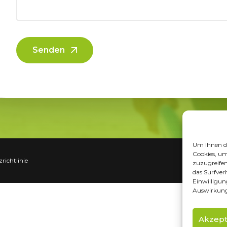
Senden
Um Ihnen da
Cookies, um
richtlinie
zuzugreife
das Surfver
Einwilligun
Auswirkung
Akzept