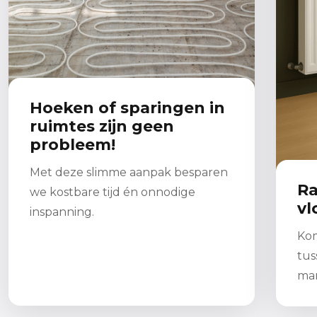
Hoeken of sparingen in
ruimtes zijn geen
probleem!
Met deze slimme aanpak besparen
Ra
we kostbare tijd én onnodige
vl
inspanning.
Kom
tus
man