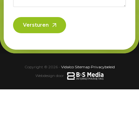
Versturen
Copyright © 2026 -
Vidalco
·
Sitemap
·
Privacybeleid
Webdesign door