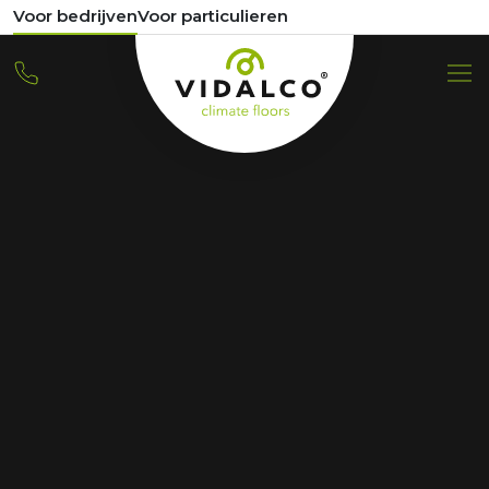
Voor bedrijven
Voor particulieren
REFERENZ
92 Wohnungen und 33
Häuser Lent, Hof van
Holland