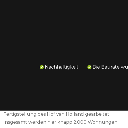
Home
92 Wohnungen und 33 Häuser Lent, Hof
van Holland
Nachhaltigkeit
Die Baurate w
Neubau in Hof van Holland: Wohnen in einer
modernen und vielseitigen Umgebung
Der neue zentrale Bereich des Waalsprong befindet
sich in voller Entwicklung. Während die ersten
Bewohner bereits eingezogen sind, wird noch an der
Fertigstellung des Hof van Holland gearbeitet.
Insgesamt werden hier knapp 2.000 Wohnungen