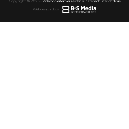
Copyright © 2026 -
Vidalco
·
Seitenverzeichnis
·
Datenschutzrichtlinie
Webdesign door